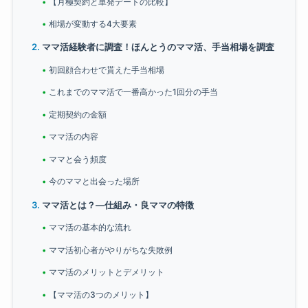
【月極契約と単発デートの比較】
相場が変動する4大要素
ママ活経験者に調査！ほんとうのママ活、手当相場を調査
初回顔合わせで貰えた手当相場
これまでのママ活で一番高かった1回分の手当
定期契約の金額
ママ活の内容
ママと会う頻度
今のママと出会った場所
ママ活とは？―仕組み・良ママの特徴
ママ活の基本的な流れ
ママ活初心者がやりがちな失敗例
ママ活のメリットとデメリット
【ママ活の3つのメリット】