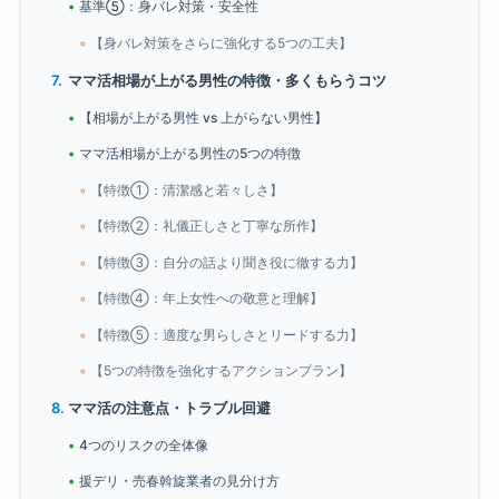
基準⑤：身バレ対策・安全性
【身バレ対策をさらに強化する5つの工夫】
ママ活相場が上がる男性の特徴・多くもらうコツ
【相場が上がる男性 vs 上がらない男性】
ママ活相場が上がる男性の5つの特徴
【特徴①：清潔感と若々しさ】
【特徴②：礼儀正しさと丁寧な所作】
【特徴③：自分の話より聞き役に徹する力】
【特徴④：年上女性への敬意と理解】
【特徴⑤：適度な男らしさとリードする力】
【5つの特徴を強化するアクションプラン】
ママ活の注意点・トラブル回避
4つのリスクの全体像
援デリ・売春斡旋業者の見分け方