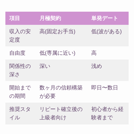
項目
月極契約
単発デート
収入の安
高(固定お手当)
低(波がある)
定度
自由度
低(専属に近い)
高
関係性の
深い
浅め
深さ
開始まで
数ヶ月の信頼構築
即日〜数日
の期間
が必要
推奨スタ
リピート確立後の
初心者から経
イル
上級者向け
験者まで