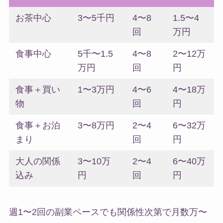
お茶中心
3〜5千円
4〜8
1.5〜4
回
万円
食事中心
5千〜1.5
4〜8
2〜12万
万円
回
円
食事＋買い
1〜3万円
4〜6
4〜18万
物
回
円
食事＋お泊
3〜8万円
2〜4
6〜32万
まり
回
円
大人の関係
3〜10万
2〜4
6〜40万
込み
円
回
円
週1〜2回の副業ペースでも関係性次第で月数万〜