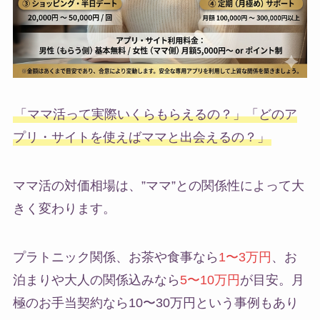
「ママ活って実際いくらもらえるの？」「どのア
プリ・サイトを使えばママと出会えるの？」
ママ活の対価相場は、”ママ”との関係性によって大
きく変わります。
プラトニック関係、お茶や食事なら
1〜3万円
、お
泊まりや大人の関係込みなら
5〜10万円
が目安。月
極のお手当契約なら10〜30万円という事例もあり