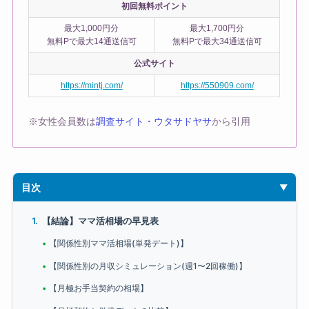
初回無料ポイント
最大1,000円分
最大1,700円分
無料Pで最大14通送信可
無料Pで最大34通送信可
公式サイト
https://mintj.com/
https://550909.com/
※女性会員数は
調査サイト・ウタサドヤサ
から引用
目次
【結論】ママ活相場の早見表
【関係性別ママ活相場(単発デート)】
【関係性別の月収シミュレーション(週1〜2回稼働)】
【月極お手当契約の相場】