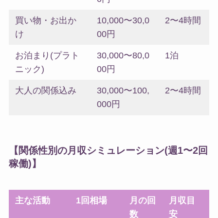
買い物・お出か
10,000〜30,0
2〜4時間
け
00円
お泊まり(プラト
30,000〜80,0
1泊
ニック)
00円
大人の関係込み
30,000〜100,
2〜4時間
000円
【関係性別の月収シミュレーション(週1〜2回
稼働)】
主な活動
1回相場
月の回
月収目
数
安