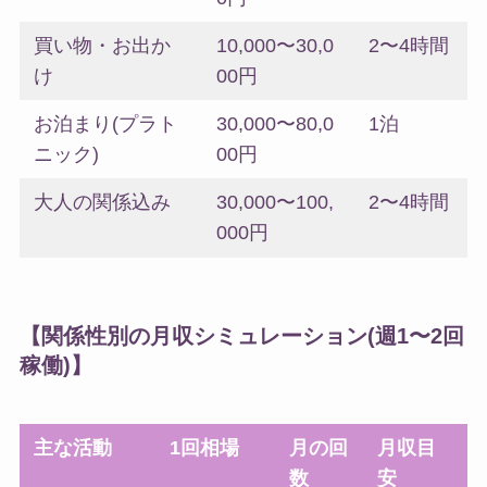
買い物・お出か
10,000〜30,0
2〜4時間
け
00円
お泊まり(プラト
30,000〜80,0
1泊
ニック)
00円
大人の関係込み
30,000〜100,
2〜4時間
000円
【関係性別の月収シミュレーション(週1〜2回
稼働)】
主な活動
1回相場
月の回
月収目
数
安