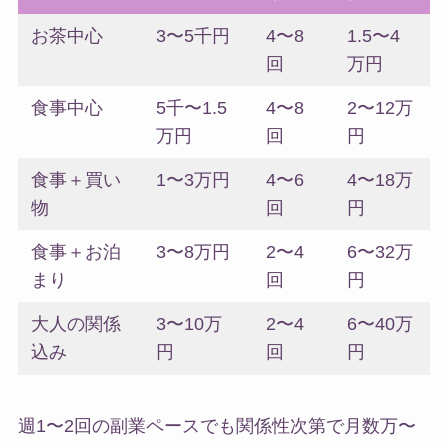
お茶中心
3〜5千円
4〜8
1.5〜4
回
万円
食事中心
5千〜1.5
4〜8
2〜12万
万円
回
円
食事＋買い
1〜3万円
4〜6
4〜18万
物
回
円
食事＋お泊
3〜8万円
2〜4
6〜32万
まり
回
円
大人の関係
3〜10万
2〜4
6〜40万
込み
円
回
円
週1〜2回の副業ペースでも関係性次第で月数万〜