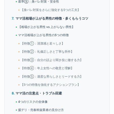
基準⑤：身バレ対策・安全性
【身バレ対策をさらに強化する5つの工夫】
ママ活相場が上がる男性の特徴・多くもらうコツ
【相場が上がる男性 vs 上がらない男性】
ママ活相場が上がる男性の5つの特徴
【特徴①：清潔感と若々しさ】
【特徴②：礼儀正しさと丁寧な所作】
【特徴③：自分の話より聞き役に徹する力】
【特徴④：年上女性への敬意と理解】
【特徴⑤：適度な男らしさとリードする力】
【5つの特徴を強化するアクションプラン】
ママ活の注意点・トラブル回避
4つのリスクの全体像
援デリ・売春斡旋業者の見分け方