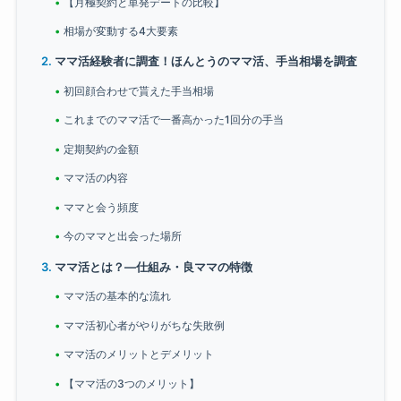
【月極契約と単発デートの比較】
相場が変動する4大要素
ママ活経験者に調査！ほんとうのママ活、手当相場を調査
初回顔合わせで貰えた手当相場
これまでのママ活で一番高かった1回分の手当
定期契約の金額
ママ活の内容
ママと会う頻度
今のママと出会った場所
ママ活とは？―仕組み・良ママの特徴
ママ活の基本的な流れ
ママ活初心者がやりがちな失敗例
ママ活のメリットとデメリット
【ママ活の3つのメリット】