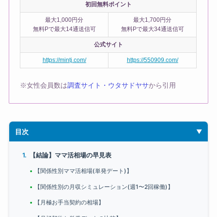
初回無料ポイント
最大1,000円分
最大1,700円分
無料Pで最大14通送信可
無料Pで最大34通送信可
公式サイト
https://mintj.com/
https://550909.com/
※女性会員数は
調査サイト・ウタサドヤサ
から引用
目次
【結論】ママ活相場の早見表
【関係性別ママ活相場(単発デート)】
【関係性別の月収シミュレーション(週1〜2回稼働)】
【月極お手当契約の相場】