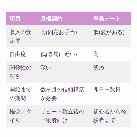
項目
月極契約
単発デート
収入の安
高(固定お手当)
低(波がある)
定度
自由度
低(専属に近い)
高
関係性の
深い
浅め
深さ
開始まで
数ヶ月の信頼構築
即日〜数日
の期間
が必要
推奨スタ
リピート確立後の
初心者から経
イル
上級者向け
験者まで