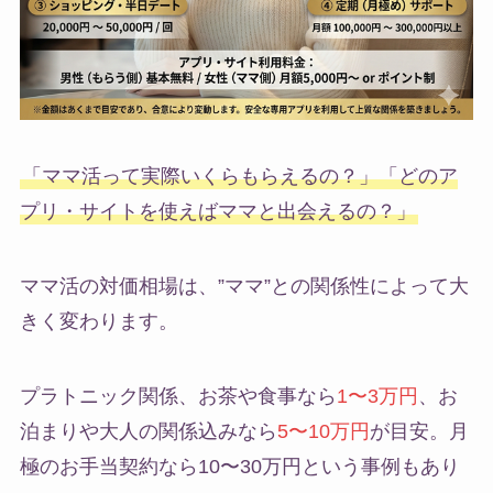
「ママ活って実際いくらもらえるの？」「どのア
プリ・サイトを使えばママと出会えるの？」
ママ活の対価相場は、”ママ”との関係性によって大
きく変わります。
プラトニック関係、お茶や食事なら
1〜3万円
、お
泊まりや大人の関係込みなら
5〜10万円
が目安。月
極のお手当契約なら10〜30万円という事例もあり